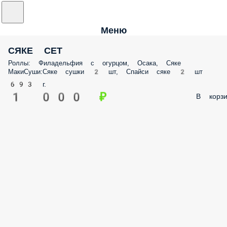
Меню
СЯКЕ СЕТ
Роллы: Филадельфия с огурцом, Осака, Сяке
МакиСуши:Сяке сушки 2 шт, Спайси сяке 2 шт
693 г.
1 000 ₽
В корзи